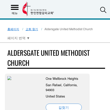
S
메뉴
홈페이지
교회 찾기
Aldersgate United Methodist Church
페이지 번역
▼
ALDERSGATE UNITED METHODIST
CHURCH
One Wellbrock Heights
San Rafael, California,
94903
United States
길찾기