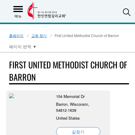
S
메뉴
홈페이지
교회 찾기
First United Methodist Church of Barron
페이지 번역
▼
FIRST UNITED METHODIST CHURCH OF
BARRON
154 Memorial Dr
Barron, Wisconsin,
54812-1639
United States
길찾기