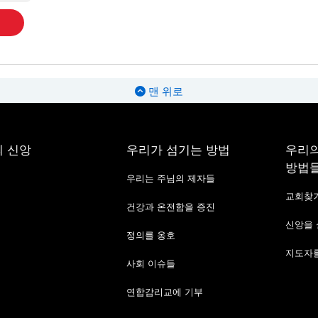
맨 위로
 신앙
우리가 섬기는 방법
우리의
방법
우리는 주님의 제자들
교회찾
건강과 온전함을 증진
신앙을
정의를 옹호
지도자를
사회 이슈들
연합감리교에 기부