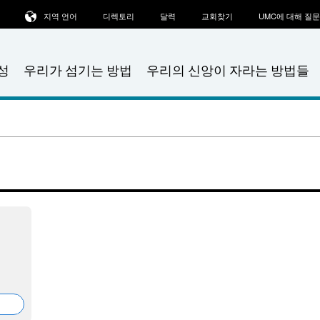
지역 언어
디렉토리
달력
교회찾기
UMC에 대해 질
성
우리가 섬기는 방법
우리의 신앙이 자라는 방법들