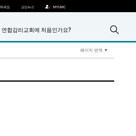
문하세요
교단뉴스
MYUMC
Sea
연합감리교회에 처음인가요?
페이지 번역
▼