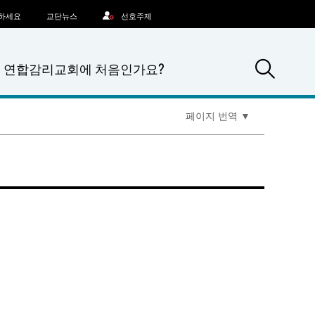
문하세요
교단뉴스
선호주제
Sea
연합감리교회에 처음인가요?
페이지 번역
▼