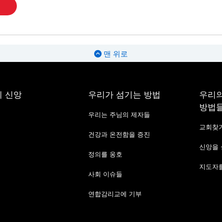
맨 위로
 신앙
우리가 섬기는 방법
우리의
방법
우리는 주님의 제자들
교회찾
건강과 온전함을 증진
신앙을
정의를 옹호
지도자를
사회 이슈들
연합감리교에 기부