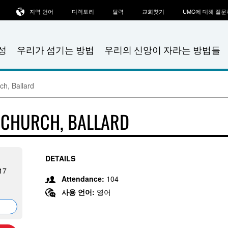
지역 언어
디렉토리
달력
교회찾기
UMC에 대해 질
성
우리가 섬기는 방법
우리의 신앙이 자라는 방법들
ch, Ballard
T CHURCH, BALLARD
DETAILS
17
Attendance:
104
사용 언어:
영어