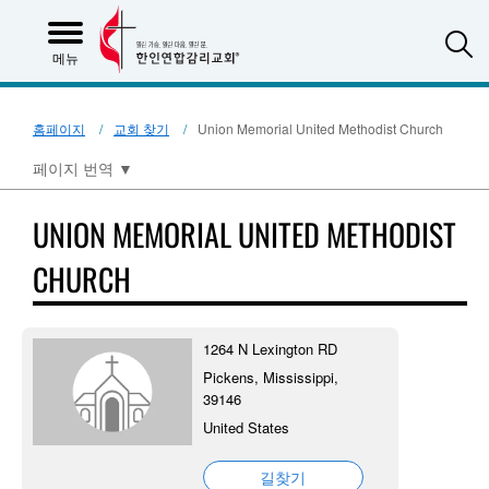
S
메뉴
홈페이지
교회 찾기
Union Memorial United Methodist Church
페이지 번역
▼
UNION MEMORIAL UNITED METHODIST
CHURCH
1264 N Lexington RD
Pickens, Mississippi,
39146
United States
길찾기