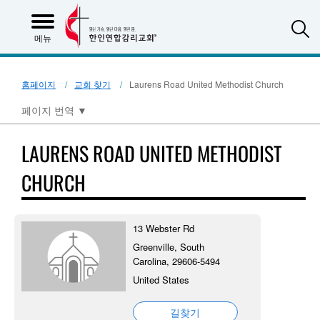
S
메뉴
홈페이지
교회 찾기
Laurens Road United Methodist Church
페이지 번역
▼
LAURENS ROAD UNITED METHODIST
CHURCH
13 Webster Rd
Greenville, South
Carolina, 29606-5494
United States
길찾기