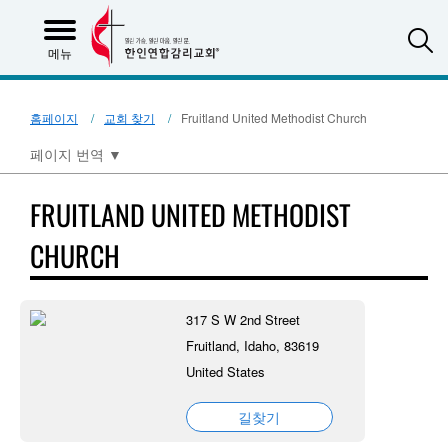
S
메뉴
홈페이지
교회 찾기
Fruitland United Methodist Church
페이지 번역
▼
FRUITLAND UNITED METHODIST
CHURCH
317 S W 2nd Street
Fruitland, Idaho, 83619
United States
길찾기