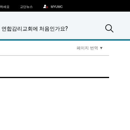
문하세요
교단뉴스
MYUMC
Sea
연합감리교회에 처음인가요?
페이지 번역
▼