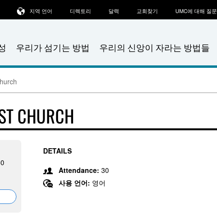
지역 언어
디렉토리
달력
교회찾기
UMC에 대해 질
성
우리가 섬기는 방법
우리의 신앙이 자라는 방법들
Church
IST CHURCH
DETAILS
50
Attendance:
30
사용 언어:
영어