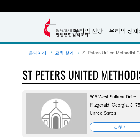
우리의 신앙
우리의 정체
홈페이지
교회 찾기
St Peters United Methodist 
ST PETERS UNITED METHOD
808 West Sultana Drive
Fitzgerald, Georgia, 317
United States
길찾기