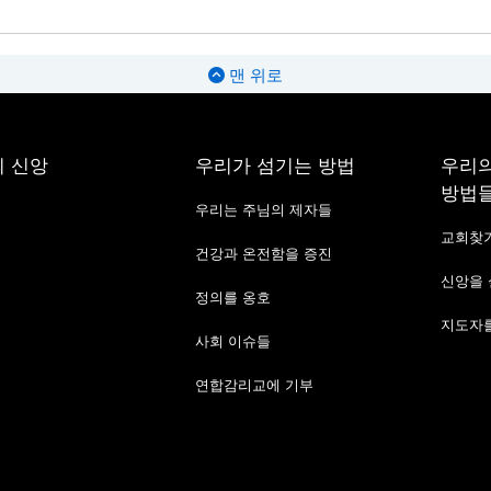
맨 위로
 신앙
우리가 섬기는 방법
우리의
방법
우리는 주님의 제자들
교회찾
건강과 온전함을 증진
신앙을
정의를 옹호
지도자를
사회 이슈들
연합감리교에 기부