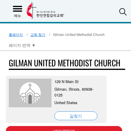
S
메뉴
홈페이지
교회 찾기
Gilman United Methodist Church
페이지 번역
▼
GILMAN UNITED METHODIST CHURCH
129 N Main St
Gilman, Illinois, 60938-
0125
United States
길찾기