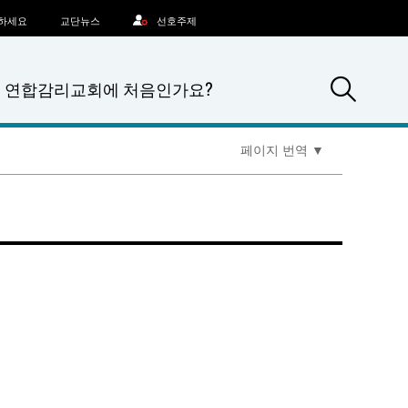
문하세요
교단뉴스
선호주제
Sea
연합감리교회에 처음인가요?
페이지 번역
▼