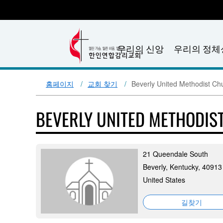
우리의 신앙
우리의 정체
홈페이지
교회 찾기
Beverly United Methodist Ch
BEVERLY UNITED METHODIS
21 Queendale South
Beverly, Kentucky, 40913
United States
길찾기