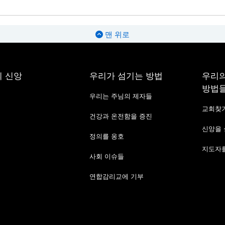
맨 위로
 신앙
우리가 섬기는 방법
우리의
방법
우리는 주님의 제자들
교회찾
건강과 온전함을 증진
신앙을
정의를 옹호
지도자를
사회 이슈들
연합감리교에 기부