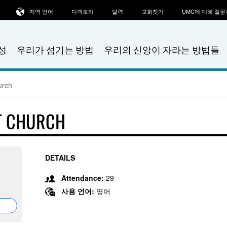
지역 언어
디렉토리
달력
교회찾기
UMC에 대해 질
성
우리가 섬기는 방법
우리의 신앙이 자라는 방법들
urch
T CHURCH
DETAILS
Attendance:
29
사용 언어:
영어