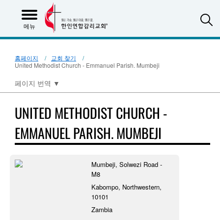
S
메뉴
홈페이지
교회 찾기
United Methodist Church - Emmanuel Parish. Mumbeji
페이지 번역
▼
UNITED METHODIST CHURCH -
EMMANUEL PARISH. MUMBEJI
Mumbeji, Solwezi Road -
M8
Kabompo, Northwestern,
10101
Zambia