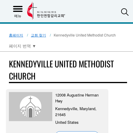
S
메뉴
홈페이지
교회 찾기
Kennedyville United Methodist Church
페이지 번역
▼
KENNEDYVILLE UNITED METHODIST
CHURCH
12008 Augustine Herman
Hwy
Kennedyville, Maryland,
21645
United States