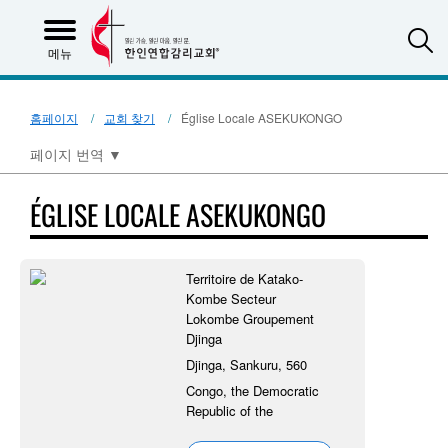
S
메뉴
홈페이지
교회 찾기
Église Locale ASEKUKONGO
페이지 번역
▼
ÉGLISE LOCALE ASEKUKONGO
Territoire de Katako-
Kombe Secteur
Lokombe Groupement
Djinga
Djinga, Sankuru, 560
Congo, the Democratic
Republic of the