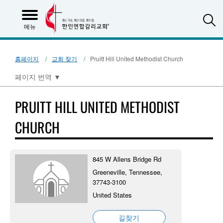
S
메뉴
홈페이지
교회 찾기
Pruitt Hill United Methodist Church
페이지 번역
▼
PRUITT HILL UNITED METHODIST
CHURCH
845 W Allens Bridge Rd
Greeneville, Tennessee,
37743-3100
United States
길찾기