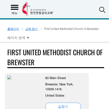
S
메뉴
홈페이지
교회 찾기
First United Methodist Church of Brewster
페이지 번역
▼
FIRST UNITED METHODIST CHURCH OF
BREWSTER
83 Main Street
Brewster, New York,
10509-1416
United States
길찾기