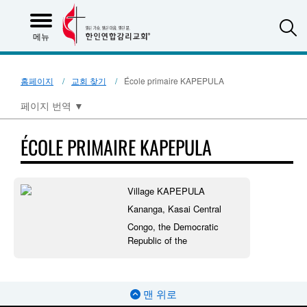
S
메뉴
홈페이지
교회 찾기
École primaire KAPEPULA
페이지 번역
▼
ÉCOLE PRIMAIRE KAPEPULA
Village KAPEPULA
Kananga, Kasai Central
Congo, the Democratic
Republic of the
맨 위로