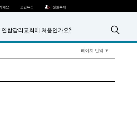
문하세요
교단뉴스
선호주제
Sea
연합감리교회에 처음인가요?
페이지 번역
▼