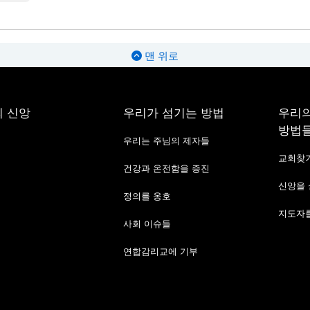
맨 위로
 신앙
우리가 섬기는 방법
우리의
방법
우리는 주님의 제자들
교회찾
건강과 온전함을 증진
신앙을
정의를 옹호
지도자를
사회 이슈들
연합감리교에 기부