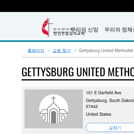
우리의 신앙
우리의 정체
홈페이지
교회 찾기
Gettysburg United Methodist
GETTYSBURG UNITED METH
101 E Garfield Ave
Gettysburg, South Dakot
57442
United States
길찾기