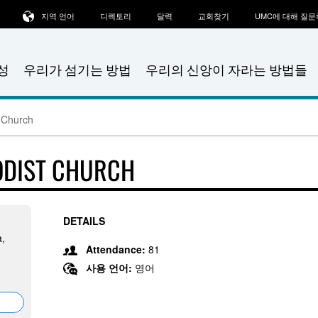
지역 언어
디렉토리
달력
교회찾기
UMC에 대해 질
성
우리가 섬기는 방법
우리의 신앙이 자라는 방법들
 Church
ODIST CHURCH
DETAILS
a,
Attendance:
81
사용 언어:
영어