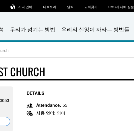
지역 언어
디렉토리
달력
교회찾기
UMC에 대해 질
성
우리가 섬기는 방법
우리의 신앙이 자라는 방법들
hurch
IST CHURCH
DETAILS
-0053
Attendance:
55
사용 언어:
영어