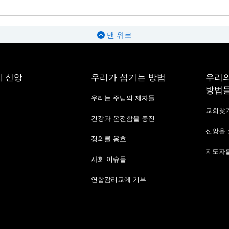
맨 위로
 신앙
우리가 섬기는 방법
우리의
방법
우리는 주님의 제자들
교회찾
건강과 온전함을 증진
신앙을
정의를 옹호
지도자를
사회 이슈들
연합감리교에 기부