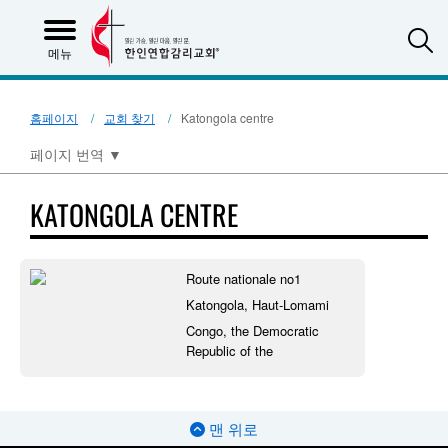
S
메뉴
홈페이지
교회 찾기
Katongola centre
페이지 번역
▼
KATONGOLA CENTRE
Route nationale no1
Katongola, Haut-Lomami
Congo, the Democratic
Republic of the
맨 위로