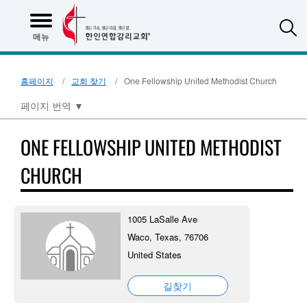
S
메뉴
홈페이지
교회 찾기
One Fellowship United Methodist Church
페이지 번역
▼
ONE FELLOWSHIP UNITED METHODIST
CHURCH
1005 LaSalle Ave
Waco, Texas, 76706
United States
길찾기