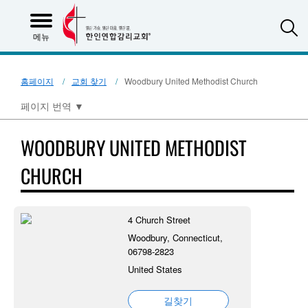
S
메뉴
홈페이지
교회 찾기
Woodbury United Methodist Church
페이지 번역
▼
WOODBURY UNITED METHODIST
CHURCH
4 Church Street
Woodbury, Connecticut,
06798-2823
United States
길찾기