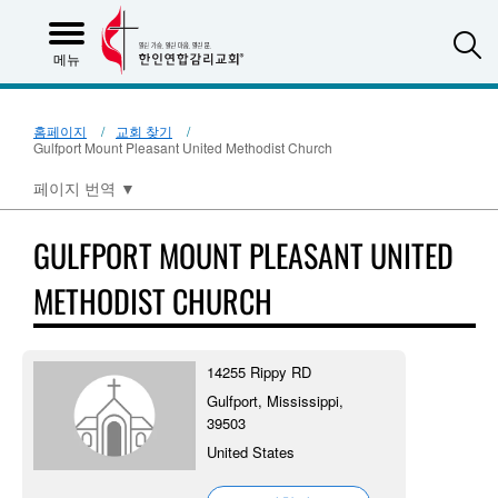
S
메뉴
홈페이지
교회 찾기
Gulfport Mount Pleasant United Methodist Church
페이지 번역
▼
GULFPORT MOUNT PLEASANT UNITED
METHODIST CHURCH
14255 Rippy RD
Gulfport, Mississippi,
39503
United States