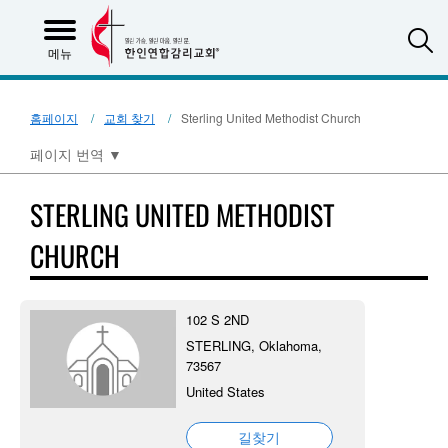
S
메뉴
홈페이지
교회 찾기
Sterling United Methodist Church
페이지 번역
▼
STERLING UNITED METHODIST
CHURCH
102 S 2ND
STERLING, Oklahoma,
73567
United States
길찾기