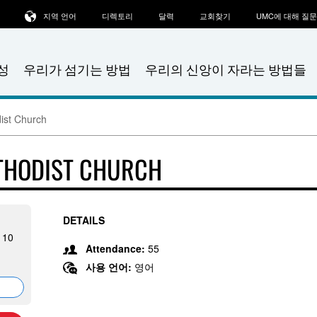
지역 언어
디렉토리
달력
교회찾기
UMC에 대해 질
성
우리가 섬기는 방법
우리의 신앙이 자라는 방법들
ist Church
THODIST CHURCH
DETAILS
110
Attendance:
55
사용 언어:
영어