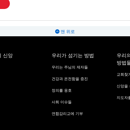
맨 위로
 신앙
우리가 섬기는 방법
우리의
방법
우리는 주님의 제자들
교회찾
건강과 온전함을 증진
신앙을
정의를 옹호
지도자를
사회 이슈들
연합감리교에 기부