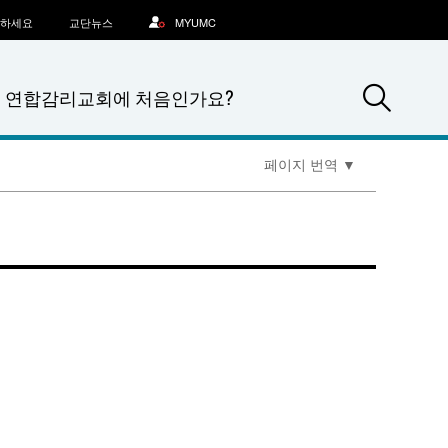
문하세요
교단뉴스
MYUMC
Sea
연합감리교회에 처음인가요?
페이지 번역
▼