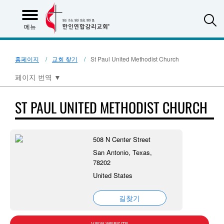
S
메뉴
홈페이지
교회 찾기
St Paul United Methodist Church
페이지 번역
▼
ST PAUL UNITED METHODIST CHURCH
508 N Center Street
San Antonio, Texas,
78202
United States
길찾기