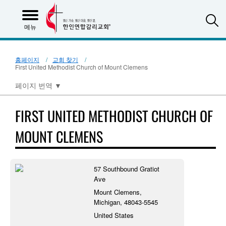
S
메뉴
홈페이지
교회 찾기
First United Methodist Church of Mount Clemens
페이지 번역
▼
FIRST UNITED METHODIST CHURCH OF
MOUNT CLEMENS
57 Southbound Gratiot
Ave
Mount Clemens,
Michigan, 48043-5545
United States