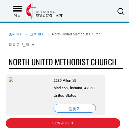
S
메뉴
홈페이지
교회 찾기
North United Methodist Church
페이지 번역
▼
NORTH UNITED METHODIST CHURCH
2235 Allen St
Madison, Indiana, 47250
United States
길찾기
VIEW WEBSITE