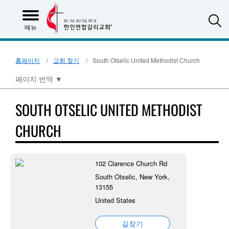
S
메뉴
홈페이지
교회 찾기
South Otselic United Methodist Church
페이지 번역
▼
SOUTH OTSELIC UNITED METHODIST
CHURCH
102 Clarence Church Rd
South Otselic, New York,
13155
United States
길찾기