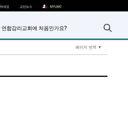
문하세요
교단뉴스
MYUMC
Sea
연합감리교회에 처음인가요?
페이지 번역
▼