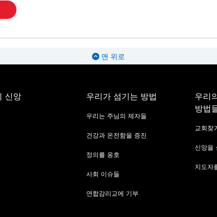
맨 위로
 신앙
우리가 섬기는 방법
우리의
방법
우리는 주님의 제자들
교회찾
건강과 온전함을 증진
신앙을
정의를 옹호
지도자를
사회 이슈들
연합감리교에 기부