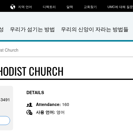
지역 언어
디렉토리
달력
교회찾기
UMC에 대해 질
성
우리가 섬기는 방법
우리의 신앙이 자라는 방법들
ist Church
THODIST CHURCH
DETAILS
2-3491
Attendance:
160
사용 언어:
영어