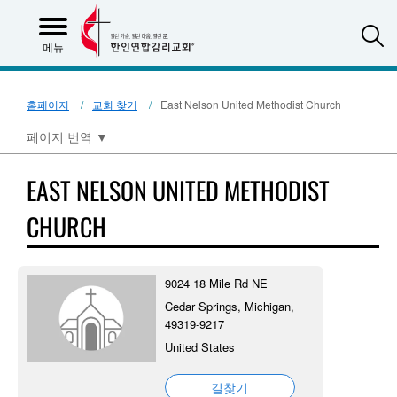
S
메뉴
홈페이지
교회 찾기
East Nelson United Methodist Church
페이지 번역
▼
EAST NELSON UNITED METHODIST
CHURCH
9024 18 Mile Rd NE
Cedar Springs, Michigan,
49319-9217
United States
길찾기