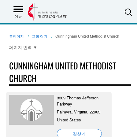
S
메뉴
홈페이지
교회 찾기
Cunningham United Methodist Church
페이지 번역
▼
CUNNINGHAM UNITED METHODIST
CHURCH
3389 Thomas Jefferson
Parkway
Palmyra, Virginia, 22963
United States
길찾기