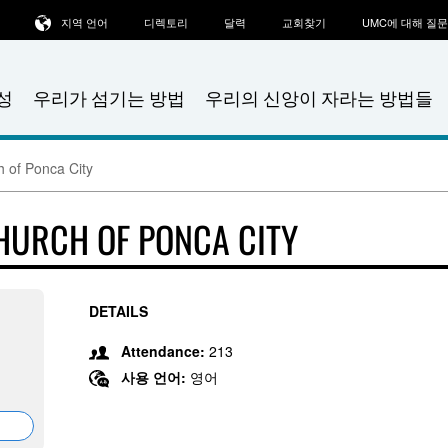
지역 언어
디렉토리
달력
교회찾기
UMC에 대해 질
성
우리가 섬기는 방법
우리의 신앙이 자라는 방법들
h of Ponca City
CHURCH OF PONCA CITY
DETAILS
Attendance:
213
사용 언어:
영어