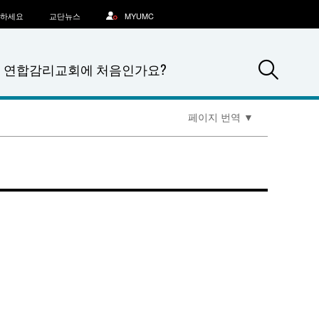
문하세요
교단뉴스
MYUMC
Sea
연합감리교회에 처음인가요?
페이지 번역
▼