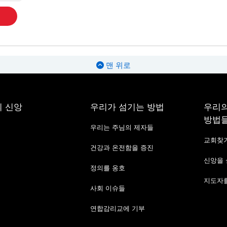
맨 위로
 신앙
우리가 섬기는 방법
우리의
방법
우리는 주님의 제자들
교회찾
건강과 온전함을 증진
신앙을
정의를 옹호
지도자를
사회 이슈들
연합감리교에 기부