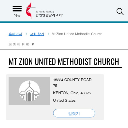
S
메뉴
홈페이지
교회 찾기
Mt Zion United Methodist Church
페이지 번역
▼
MT ZION UNITED METHODIST CHURCH
15224 COUNTY ROAD
75
KENTON, Ohio, 43326
United States
길찾기