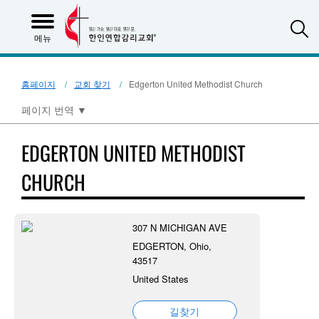
S
메뉴
홈페이지
교회 찾기
Edgerton United Methodist Church
페이지 번역
▼
EDGERTON UNITED METHODIST
CHURCH
307 N MICHIGAN AVE
EDGERTON, Ohio,
43517
United States
길찾기