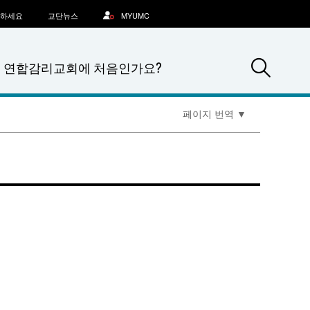
문하세요
교단뉴스
MYUMC
Sea
연합감리교회에 처음인가요?
페이지 번역
▼