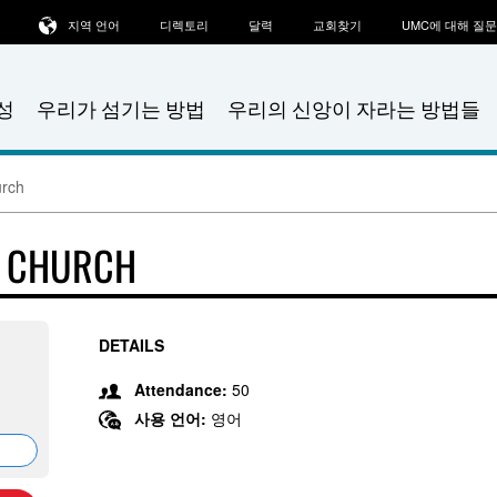
지역 언어
디렉토리
달력
교회찾기
UMC에 대해 질
성
우리가 섬기는 방법
우리의 신앙이 자라는 방법들
urch
T CHURCH
DETAILS
Attendance:
50
사용 언어:
영어