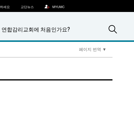
문하세요
교단뉴스
MYUMC
Sea
연합감리교회에 처음인가요?
페이지 번역
▼