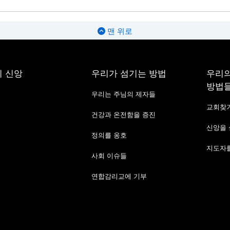
맨 위로
 신앙
우리가 섬기는 방법
우리의
방법
우리는 주님의 제자들
교회찾
건강과 온전함을 증진
신앙을
정의를 옹호
지도자를
사회 이슈들
연합감리교에 기부