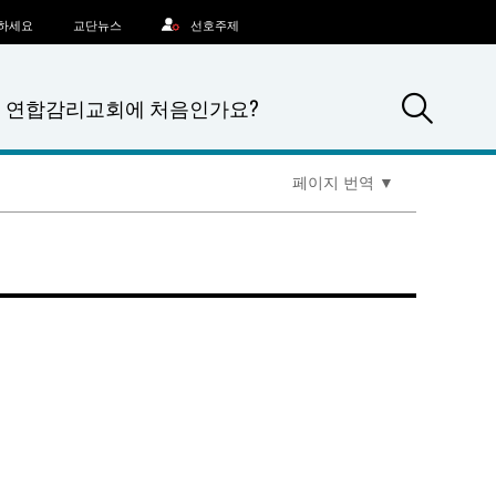
문하세요
교단뉴스
선호주제
Sea
연합감리교회에 처음인가요?
페이지 번역
▼