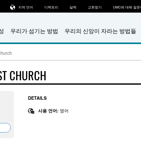
지역 언어
디렉토리
달력
교회찾기
UMC에 대해 질
성
우리가 섬기는 방법
우리의 신앙이 자라는 방법들
Church
ST CHURCH
DETAILS
사용 언어:
영어