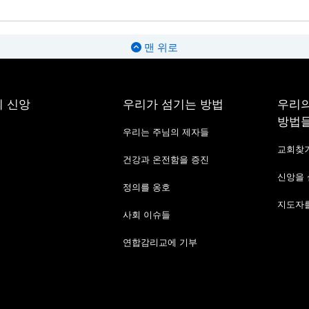
맨 위로
 신앙
우리가 섬기는 방법
우리의
방법
우리는 주님의 제자들
교회찾
건강과 온전함을 증진
신앙을
정의를 옹호
지도자를
사회 이슈들
연합감리교에 기부