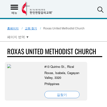
S
메뉴
홈페이지
교회 찾기
Roxas United Methodist Church
페이지 번역
▼
ROXAS UNITED METHODIST CHURCH
#13 Quirino St., Rizal
Roxas, Isabela, Cagayan
Valley, 3320
Philippines
길찾기