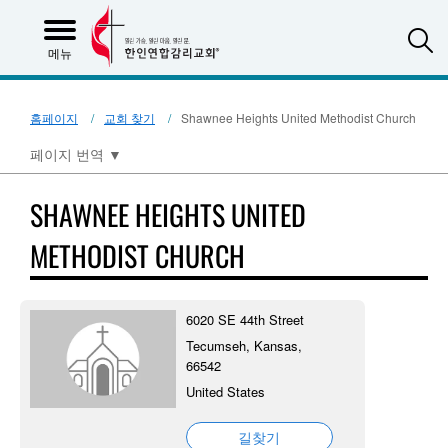
S
메뉴
홈페이지
교회 찾기
Shawnee Heights United Methodist Church
페이지 번역
▼
SHAWNEE HEIGHTS UNITED
METHODIST CHURCH
6020 SE 44th Street
Tecumseh, Kansas,
66542
United States
길찾기