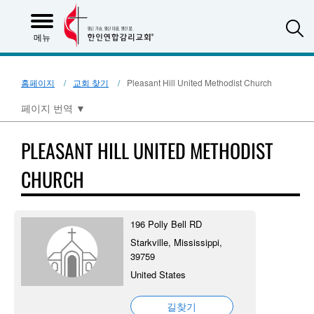
S
메뉴
홈페이지
교회 찾기
Pleasant Hill United Methodist Church
페이지 번역
▼
PLEASANT HILL UNITED METHODIST
CHURCH
196 Polly Bell RD
Starkville, Mississippi,
39759
United States
길찾기