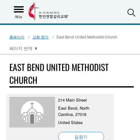
S
메뉴
홈페이지
교회 찾기
East Bend United Methodist Church
페이지 번역
▼
EAST BEND UNITED METHODIST
CHURCH
214 Main Street
East Bend, North
Carolina, 27018
United States
길찾기