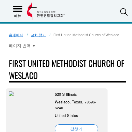
S
메뉴
홈페이지
교회 찾기
First United Methodist Church of Weslaco
페이지 번역
▼
FIRST UNITED METHODIST CHURCH OF
WESLACO
520 S Illinois
Weslaco, Texas, 78596-
6240
United States
길찾기