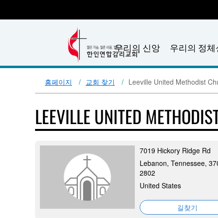
우리의 신앙
우리의 정체
홈페이지
교회 찾기
Leeville United Methodist Ch
LEEVILLE UNITED METHODI
7019 Hickory Ridge Rd
Lebanon, Tennessee, 37
2802
United States
길찾기