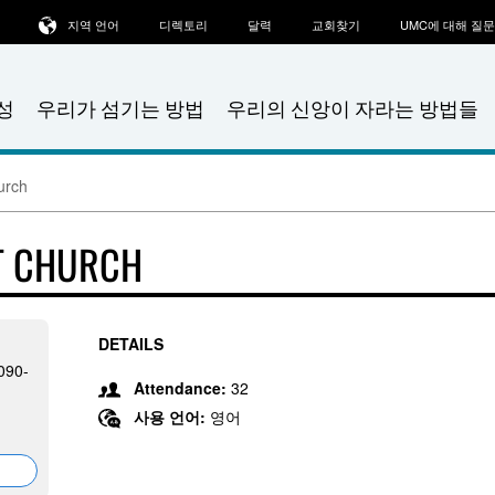
지역 언어
디렉토리
달력
교회찾기
UMC에 대해 질
성
우리가 섬기는 방법
우리의 신앙이 자라는 방법들
urch
ST CHURCH
DETAILS
090-
Attendance:
32
사용 언어:
영어