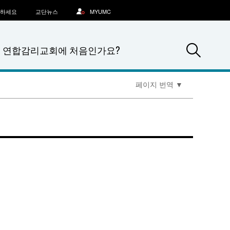
문하세요
교단뉴스
MYUMC
Sea
연합감리교회에 처음인가요?
페이지 번역
▼