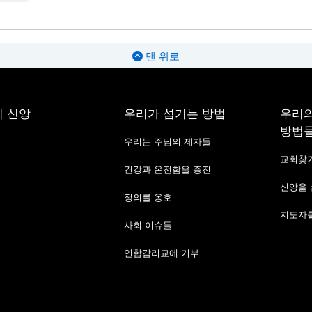
맨 위로
 신앙
우리가 섬기는 방법
우리의
방법
우리는 주님의 제자들
교회찾
건강과 온전함을 증진
신앙을
정의를 옹호
지도자를
사회 이슈들
연합감리교에 기부