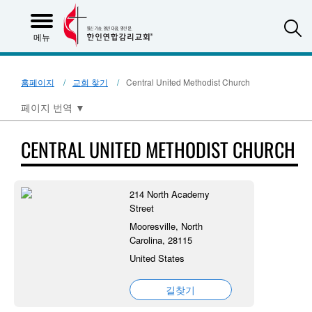
S
메뉴
홈페이지
교회 찾기
Central United Methodist Church
페이지 번역
▼
CENTRAL UNITED METHODIST CHURCH
214 North Academy
Street
Mooresville, North
Carolina, 28115
United States
길찾기