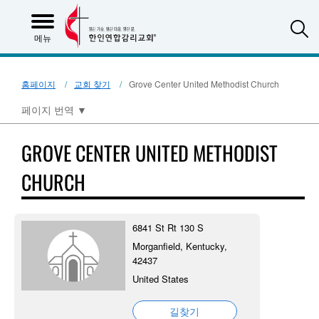
S
메뉴
홈페이지
교회 찾기
Grove Center United Methodist Church
페이지 번역
▼
GROVE CENTER UNITED METHODIST
CHURCH
6841 St Rt 130 S
Morganfield, Kentucky,
42437
United States
길찾기