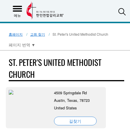
S
메뉴
홈페이지
교회 찾기
St. Peter's United Methodist Church
페이지 번역
▼
ST. PETER'S UNITED METHODIST
CHURCH
4509 Springdale Rd
Austin, Texas, 78723
United States
길찾기