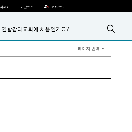
문하세요
교단뉴스
MYUMC
Sea
연합감리교회에 처음인가요?
페이지 번역
▼