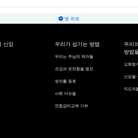
맨 위로
 신앙
우리가 섬기는 방법
우리의
방법
우리는 주님의 제자들
교회찾
건강과 온전함을 증진
신앙을
정의를 옹호
지도자를
사회 이슈들
연합감리교에 기부