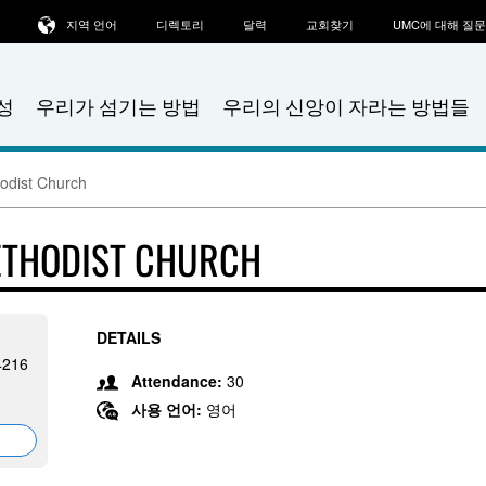
지역 언어
디렉토리
달력
교회찾기
UMC에 대해 질
성
우리가 섬기는 방법
우리의 신앙이 자라는 방법들
odist Church
ETHODIST CHURCH
DETAILS
4216
Attendance:
30
사용 언어:
영어