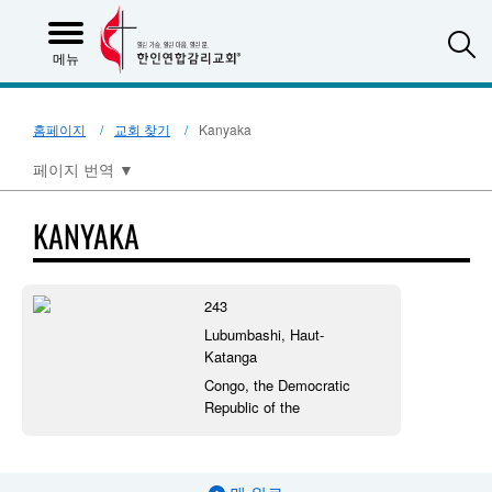
S
메뉴
홈페이지
교회 찾기
Kanyaka
페이지 번역
▼
KANYAKA
243
Lubumbashi, Haut-
Katanga
Congo, the Democratic
Republic of the