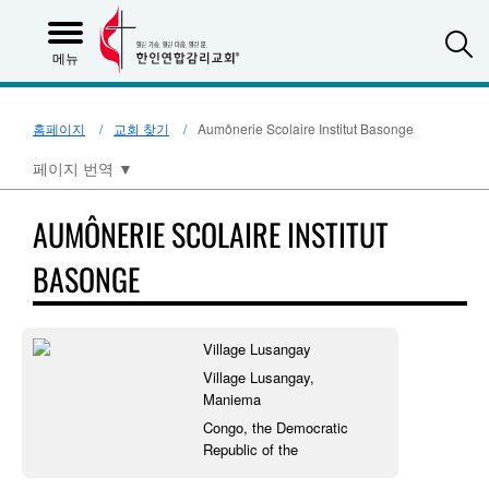
S
메뉴
홈페이지
교회 찾기
Aumônerie Scolaire Institut Basonge
페이지 번역
▼
AUMÔNERIE SCOLAIRE INSTITUT
BASONGE
Village Lusangay
Village Lusangay,
Maniema
Congo, the Democratic
Republic of the