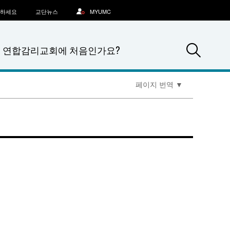
문하세요
교단뉴스
MYUMC
Sea
연합감리교회에 처음인가요?
페이지 번역
▼