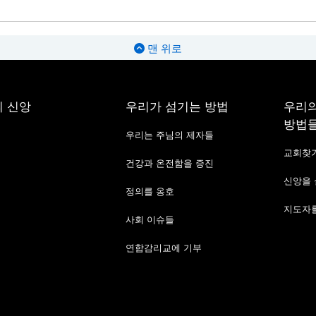
맨 위로
 신앙
우리가 섬기는 방법
우리의
방법
우리는 주님의 제자들
교회찾
건강과 온전함을 증진
신앙을
정의를 옹호
지도자를
사회 이슈들
연합감리교에 기부