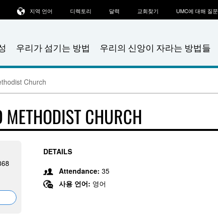
지역 언어
디렉토리
달력
교회찾기
UMC에 대해 질
성
우리가 섬기는 방법
우리의 신앙이 자라는 방법들
ethodist Church
ED METHODIST CHURCH
DETAILS
868
Attendance:
35
사용 언어:
영어